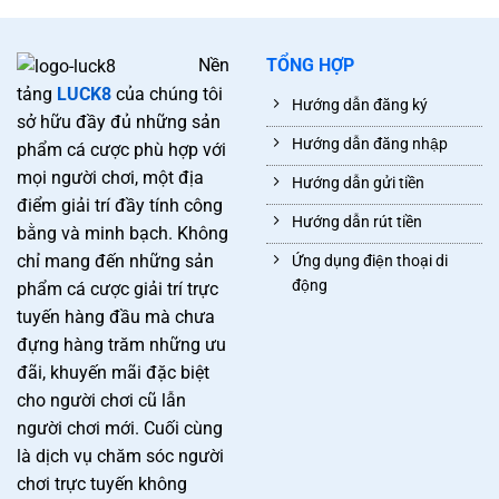
Nạp tiền:
Chọn phương thức thanh toán phù hợp
(Chuyển khoản, QR Code, Momo, USDT...).
Nền
TỔNG HỢP
Chọn sảnh Casino:
Truy cập danh mục "Casino" hoặc
tảng
LUCK8
của chúng tôi
Hướng dẫn đăng ký
trò chơi yêu thích và bắt đầu đặt cược.
sở hữu đầy đủ những sản
Hướng dẫn đăng nhập
phẩm cá cược phù hợp với
6. Câu hỏi thường gặp (FAQ)
mọi người chơi, một địa
Hướng dẫn gửi tiền
Dưới đây là giải đáp cho những thắc mắc phổ biến của
điểm giải trí đầy tính công
Hướng dẫn rút tiền
người chơi khi tìm hiểu về Luck8:
bằng và minh bạch. Không
chỉ mang đến những sản
Ứng dụng điện thoại di
Luck8 có lừa đảo không?
động
phẩm cá cược giải trí trực
Hoàn toàn không. Luck8 hoạt động dưới sự giám sát của
tuyến hàng đầu mà chưa
các tổ chức cờ bạc quốc tế và có lịch sử thanh toán uy tín
đựng hàng trăm những ưu
lâu năm trên thị trường.
đãi, khuyến mãi đặc biệt
cho người chơi cũ lẫn
Làm thế nào nếu tôi quên mật khẩu?
người chơi mới. Cuối cùng
là dịch vụ chăm sóc người
Bạn có thể sử dụng tính năng "Quên mật khẩu" trên trang
chơi trực tuyến không
chủ LUCK8.COM hoặc liên hệ trực tiếp với bộ phận CSKH