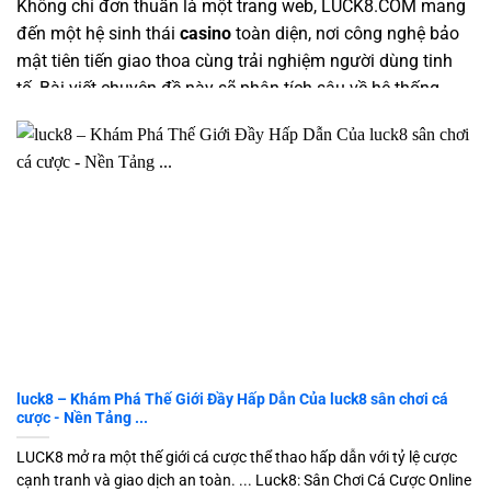
Không chỉ đơn thuần là một trang web, LUCK8.COM mang
đến một hệ sinh thái
casino
toàn diện, nơi công nghệ bảo
mật tiên tiến giao thoa cùng trải nghiệm người dùng tinh
tế. Bài viết chuyên đề này sẽ phân tích sâu về hệ thống
Luck8, giúp bạn hiểu rõ lý do vì sao đây là lựa chọn số 1
cho các tín đồ Betting tại Việt Nam và Châu Á.
Giao diện trang chủ Luck8 Casino sang trọng và hiện đại trên
máy tính và điện thoại
Mục Lục Nội Dung
1. Tổng quan về vị thế của Luck8 trên thị trường
luck8 – Khám Phá Thế Giới Đầy Hấp Dẫn Của luck8 sân chơi cá
cược - Nền Tảng ...
2. Sảnh Casino Live: Trái tim của hệ thống Luck8
LUCK8 mở ra một thế giới cá cược thể thao hấp dẫn với tỷ lệ cược
3. Đa dạng hóa trải nghiệm: Thể thao, Nổ hũ và hơn thế
cạnh tranh và giao dịch an toàn. ... Luck8: Sân Chơi Cá Cược Online
nữa