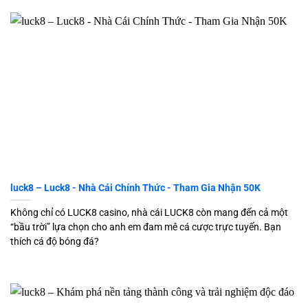
diện được thiết kế tối ưu hóa cho trải nghiệm người dùng
(UX), giúp ngay cả những tân thủ cũng dễ dàng thao tác, từ
việc đăng ký, nạp tiền cho đến việc đặt cược vào những
ván bài kịch tính.
2. Sảnh Casino Live: Trái tim của hệ thống Luck8
Khi nhắc đến
Luck8
, không thể không nhắc đến sảnh
casino
trực tuyến – nơi hội tụ tinh hoa của sòng bài Las
Vegas ngay trên màn hình thiết bị của bạn. Chúng tôi hợp
tác với các nhà phát hành game hàng đầu thế giới như
Evolution Gaming, AE Sexy, DG, và WM Casino để mang lại
luck8 – Luck8 - Nhà Cái Chính Thức - Tham Gia Nhận 50K
chất lượng hình ảnh 4K và tốc độ truyền tải mượt mà nhất.
Không chỉ có LUCK8 casino, nhà cái LUCK8 còn mang đến cả một
“bầu trời” lựa chọn cho anh em đam mê cá cược trực tuyến. Bạn
thích cá độ bóng đá?
Hình ảnh sảnh Live Casino tại Luck8 với Dealer người thật chia
bài chuyên nghiệp