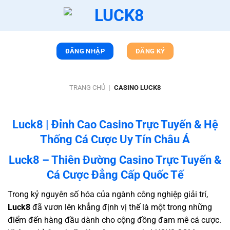
Chuyển
đến
nội
dung
ĐĂNG NHẬP
ĐĂNG KÝ
TRANG CHỦ
|
CASINO LUCK8
Luck8 | Đỉnh Cao Casino Trực Tuyến & Hệ
Thống Cá Cược Uy Tín Châu Á
Luck8 – Thiên Đường Casino Trực Tuyến &
Cá Cược Đẳng Cấp Quốc Tế
Trong kỷ nguyên số hóa của ngành công nghiệp giải trí,
Luck8
đã vươn lên khẳng định vị thế là một trong những
điểm đến hàng đầu dành cho cộng đồng đam mê cá cược.