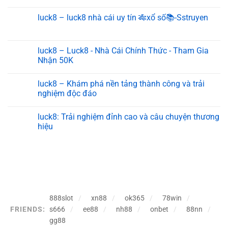
Cung cấp thông tin minh bạch về luật chơi và tỷ lệ trả
luck8 – luck8 nhà cái uy tín 🎋xổ số📚-Sstruyen
thưởng.
Hệ thống Chăm sóc khách hàng (CSKH) hoạt động 24/7,
luck8 – Luck8 - Nhà Cái Chính Thức - Tham Gia
được đào tạo bài bản để giải quyết mọi thắc mắc.
Nhận 50K
Quy trình nạp rút tiền tự động, nhanh chóng, hỗ trợ đa
luck8 – Khám phá nền tảng thành công và trải
ngân hàng và ví điện tử tại Việt Nam.
nghiệm độc đáo
5. Hướng dẫn tham gia an toàn tại LUCK8.COM
luck8: Trải nghiệm đỉnh cao và câu chuyện thương
hiệu
Để bắt đầu hành trình chinh phục những giải thưởng lớn
tại
Luck8
, người chơi chỉ cần thực hiện vài bước đơn giản
sau:
Truy cập trang chủ:
Vào đúng đường link chính thức
LUCK8.COM để tránh các trang giả mạo.
888slot
xn88
ok365
78win
Đăng ký tài khoản:
Điền thông tin chính chủ (Tên,
FRIENDS:
s666
ee88
nh88
onbet
88nn
SĐT, Email) để bảo vệ quyền lợi khi rút tiền.
gg88