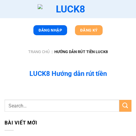
Chuyển
đến
nội
dung
ĐĂNG NHẬP
ĐĂNG KÝ
TRANG CHỦ
|
HƯỚNG DẪN RÚT TIỀN LUCK8
LUCK8 Hướng dẫn rút tiền
BÀI VIẾT MỚI