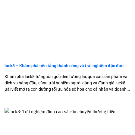
quan trọng về giấy phép, hệ thống bảo mật, triết lý hoạt
động và những cam kết đối với người chơi đều được trình
bày rõ ràng. Mục tiêu là giúp hội viên mới hiểu rõ mình
đang tham gia vào một nền tảng như thế nào trước khi bắt
đầu đặt cược.
Sứ mệnh & tầm nhìn thương hiệu luck8
Để trở thành địa chỉ quen thuộc của cộng đồng người chơi
Việt, luck8 xây dựng chiến lược dài hạn dựa trên sứ mệnh
luck8 – Khám phá nền tảng thành công và trải nghiệm độc đáo
rõ ràng và tầm nhìn cụ thể. Đây là nền tảng cho mọi quyết
Khám phá luck8 từ nguồn gốc đến tương lai, qua các sản phẩm và
định vận hành và phát triển sản phẩm của thương hiệu.
dịch vụ hàng đầu, cùng trải nghiệm người dùng và đánh giá luck8.
Bài viết mở ra con đường tối ưu hóa số hóa cho cá nhân và doanh...
Sứ mệnh: Tạo nên trải nghiệm cá cược an toàn & công
bằng
Sứ mệnh của luck8 là mang đến một môi trường giải trí
trực tuyến nơi người chơi có thể yên tâm trải nghiệm mà
không phải lo lắng về các yếu tố như gian lận, lộ thông tin