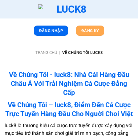
Chuyển
đến
nội
dung
ĐĂNG NHẬP
ĐĂNG KÝ
TRANG CHỦ
|
VỀ CHÚNG TÔI LUCK8
Về Chúng Tôi - luck8: Nhà Cái Hàng Đầu
Châu Á Với Trải Nghiệm Cá Cược Đẳng
Cấp
Về Chúng Tôi – luck8, Điểm Đến Cá Cược
Trực Tuyến Hàng Đầu Cho Người Chơi Việt
luck8 là thương hiệu cá cược trực tuyến được xây dựng với
mục tiêu trở thành sân chơi giải trí minh bạch, công bằng