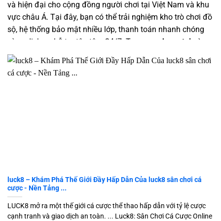
và hiện đại cho cộng đồng người chơi tại Việt Nam và khu
vực châu Á. Tại đây, bạn có thể trải nghiệm kho trò chơi đồ
sộ, hệ thống bảo mật nhiều lớp, thanh toán nhanh chóng
cùng dịch vụ hỗ trợ tận tâm 24/7. Trang
ve chung toi
này
sẽ giúp bạn hiểu rõ hơn về tầm nhìn, giá trị cốt lõi và những
cam kết mà luck8 dành cho hội viên của mình.
Danh Mục Nội Dung
Giới thiệu tổng quan về luck8
Sứ mệnh & tầm nhìn thương hiệu
Giá trị cốt lõi của luck8
Giấy phép & nền tảng pháp lý
Bảo mật & công bằng trong trò chơi
luck8 – Khám Phá Thế Giới Đầy Hấp Dẫn Của luck8 sân chơi cá
cược - Nền Tảng ...
Hệ sinh thái sản phẩm cá cược
LUCK8 mở ra một thế giới cá cược thể thao hấp dẫn với tỷ lệ cược
Trải nghiệm người chơi & giao diện
cạnh tranh và giao dịch an toàn. ... Luck8: Sân Chơi Cá Cược Online