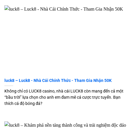
gioi-thieu-nha-cai-luck8
Định vị thương hiệu luck8 trên thị trường
Trong bối cảnh thị trường cá cược trực tuyến cạnh tranh
gay gắt, luck8 lựa chọn hướng đi "lâu dài – bền vững" thay
vì chạy theo khuyến mãi ngắn hạn. Điều này thể hiện qua
việc đầu tư mạnh vào hạ tầng máy chủ, hệ thống mã hóa,
hợp tác với nhà cung cấp game uy tín và xây dựng trung
luck8 – Luck8 - Nhà Cái Chính Thức - Tham Gia Nhận 50K
tâm hỗ trợ khách hàng bài bản. Nhờ vậy, luck8 dần trở
thành lựa chọn quen thuộc của người chơi đang tìm kiếm
Không chỉ có LUCK8 casino, nhà cái LUCK8 còn mang đến cả một
“bầu trời” lựa chọn cho anh em đam mê cá cược trực tuyến. Bạn
một thương hiệu ổn định và đáng tin cậy.
thích cá độ bóng đá?
Trang ve chung toi – Cầu nối minh bạch với người chơi
Trang
ve chung toi
tại LUCK8.COM được tạo ra như một
bản "hồ sơ công khai" của luck8. Tại đây, toàn bộ thông tin