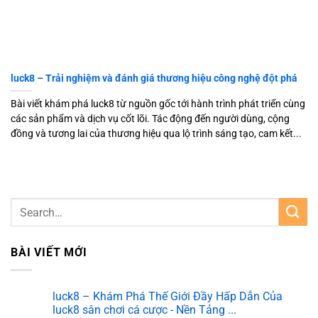
nhanh chóng tra cứu lịch sử và giải quyết khiếu nại.
Ngăn chặn gian lận:
Phát hiện các hành vi bào khuyến
mãi, tạo nhiều tài khoản ảo hoặc rửa tiền.
luck8 – Trải nghiệm và đánh giá thương hiệu công nghệ đột phá
Cá nhân hóa trải nghiệm:
Đề xuất các trò chơi và chương
trình khuyến mãi phù hợp với sở thích của từng hội viên.
Bài viết khám phá luck8 từ nguồn gốc tới hành trình phát triển cùng
các sản phẩm và dịch vụ cốt lõi. Tác động đến người dùng, cộng
4. Công Nghệ Bảo Mật Tiên Tiến Tại Luck8
đồng và tương lai của thương hiệu qua lộ trình sáng tạo, cam kết...
Đây là trọng tâm trong
chính sách bảo mật Luck8
. Chúng
tôi đầu tư mạnh mẽ vào cơ sở hạ tầng công nghệ để biến
LUCK8.COM thành một "pháo đài" bất khả xâm phạm
trước các hacker.
4.1. Mã hóa dữ liệu SSL 128-bit
BÀI VIẾT MỚI
Mọi dữ liệu truyền tải giữa thiết bị của bạn và máy chủ của
chúng tôi đều được mã hóa bằng công nghệ SSL (Secure
luck8 – Khám Phá Thế Giới Đầy Hấp Dẫn Của
Socket Layer) 128-bit. Điều này đảm bảo rằng ngay cả khi
luck8 sân chơi cá cược - Nền Tảng ...
thông tin bị đánh cắp trên đường truyền, kẻ xấu cũng