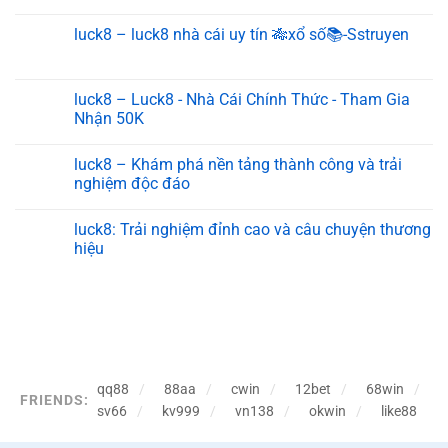
không thể giải mã được nội dung.
luck8 – luck8 nhà cái uy tín 🎋xổ số📚-Sstruyen
4.2. Tường lửa nhiều lớp (Multi-layer Firewall)
luck8 – Luck8 - Nhà Cái Chính Thức - Tham Gia
Hệ thống máy chủ được bảo vệ bởi tường lửa đa lớp, ngăn
Nhận 50K
chặn mọi truy cập trái phép từ bên ngoài. Đội ngũ kỹ thuật
viên an ninh mạng của Luck8 túc trực 24/7 để giám sát và
luck8 – Khám phá nền tảng thành công và trải
xử lý ngay lập tức các dấu hiệu bất thường.
nghiệm độc đáo
4.3. Chính sách không chia sẻ (Non-disclosure)
luck8: Trải nghiệm đỉnh cao và câu chuyện thương
hiệu
Chúng tôi cam kết
không bao giờ
bán, cho thuê hoặc chia
sẻ thông tin cá nhân của hội viên cho bất kỳ bên thứ ba
nào, ngoại trừ trường hợp có yêu cầu pháp lý từ cơ quan
nhà nước có thẩm quyền hoặc để bảo vệ quyền lợi hợp
pháp của Luck8.
qq88
88aa
cwin
12bet
68win
FRIENDS:
sv66
kv999
vn138
okwin
like88
Công nghệ mã hóa SSL bảo vệ thông tin tại Luck8