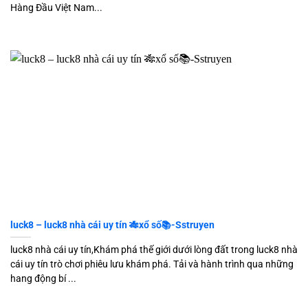
Hàng Đầu Việt Nam...
1. Phạm Vi Áp Dụng Chính Sách
2. Chúng Tôi Thu Thập Những Thông Tin Gì?
3. Mục Đích Sử Dụng Dữ Liệu Người Dùng
4. Công Nghệ Bảo Mật Tiên Tiến Tại Luck8
5. Quyền Lợi Và Trách Nhiệm Của Hội Viên
6. Chính Sách Về Cookies
1. Phạm Vi Áp Dụng Chính Sách Bảo Mật
Chính sách này áp dụng cho tất cả các thành viên chính
thức, khách truy cập và các đối tác sử dụng dịch vụ trên
nền tảng website
LUCK8.COM
cũng như ứng dụng di động
luck8 – luck8 nhà cái uy tín 🎋xổ số📚-Sstruyen
của
Luck8
. Khi bạn đăng ký tài khoản hoặc sử dụng dịch
luck8 nhà cái uy tín,Khám phá thế giới dưới lòng đất trong luck8 nhà
vụ của chúng tôi, đồng nghĩa với việc bạn đã đọc, hiểu và
cái uy tín trò chơi phiêu lưu khám phá. Tải và hành trình qua những
chấp thuận các điều khoản được nêu trong chính sách bảo
hang động bí ...
mật này.