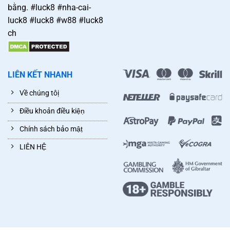
bằng. #luck8 #nha-cai-
Trách nhiệm của người chơi:
luck8 #luck8 #w88 #luck8
Để
chính sách bảo mật Luck8
phát huy hiệu quả tối đa,
ch
người chơi cần:
Tự bảo quản thông tin đăng nhập (Tên tài khoản, Mật
LIÊN KẾT NHANH
khẩu). Không chia sẻ cho người khác.
Về chúng tôị
Không nhấp vào các đường link lạ hoặc trang web giả mạo
thương hiệu Luck8.
Điều khoản điều kiệṇ
Đăng xuất tài khoản sau khi chơi trên các thiết bị công
Chính sách bảo mậṭ
cộng.
LIÊN HỆ̣
6. Chính Sách Về Cookies
Website LUCK8.COM sử dụng Cookies để ghi nhớ thông tin
phiên làm việc, giúp bạn không phải đăng nhập lại nhiều
lần và giữ cho trang web hoạt động ổn định.