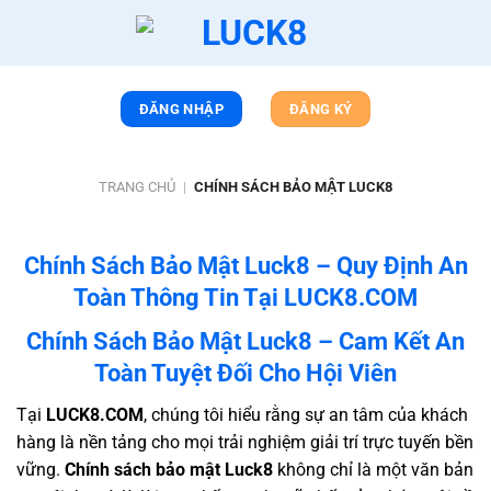
Chuyển
đến
nội
dung
ĐĂNG NHẬP
ĐĂNG KÝ
TRANG CHỦ
|
CHÍNH SÁCH BẢO MẬT LUCK8
Chính Sách Bảo Mật Luck8 – Quy Định An
Toàn Thông Tin Tại LUCK8.COM
Chính Sách Bảo Mật Luck8 – Cam Kết An
Toàn Tuyệt Đối Cho Hội Viên
Tại
LUCK8.COM
, chúng tôi hiểu rằng sự an tâm của khách
hàng là nền tảng cho mọi trải nghiệm giải trí trực tuyến bền
vững.
Chính sách bảo mật Luck8
không chỉ là một văn bản