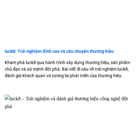
Trình duyệt
hoặc Mobile.
Lịch sử truy
Phân tích hành vi để cải thiện tốc độ
cập
tải trang tại LUCK8.COM.
luck8: Trải nghiệm đỉnh cao và câu chuyện thương hiệu
Hệ thống thu thập dữ liệu minh bạch tại Luck8
Khám phá luck8 qua hành trình xây dựng thương hiệu, sản phẩm
chủ đạo và sứ mệnh đột phá. Bài viết đi sâu về trải nghiệm luck8,
3. Mục Đích Sử Dụng Dữ Liệu Người Dùng
đánh giá khách quan và tương lai phát triển của thương hiệu.
Việc thu thập thông tin tại
luck8
không nhằm mục đích
thương mại hóa dữ liệu người dùng cho bên thứ ba. Chúng
tôi sử dụng thông tin này hoàn toàn để phục vụ lợi ích của
người chơi và sự vận hành trơn tru của hệ thống:
Xử lý giao dịch:
Đảm bảo nạp tiền và rút tiền diễn ra nhanh
chóng, chính xác đến đúng chủ tài khoản.
Hỗ trợ khách hàng:
Giúp đội ngũ CSKH tại LUCK8.COM