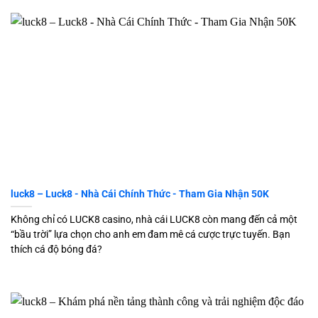
thích phân tích chuyên sâu, tận dụng sự chênh lệch kèo ở
những giải đấu ít được chú ý.
luck8-the-thao-tong-quan
Ưu điểm nổi bật của sảnh the thao Luck8
Thế mạnh của Luck8 nằm ở việc tối ưu trải nghiệm người
dùng và xây dựng hệ thống cá cược thể thao có chiều sâu.
Dưới đây là những điểm nhấn khiến chuyên mục the thao
luck8 – Luck8 - Nhà Cái Chính Thức - Tham Gia Nhận 50K
tại LUCK8.COM được nhiều bet thủ lâu năm đánh giá cao.
Không chỉ có LUCK8 casino, nhà cái LUCK8 còn mang đến cả một
“bầu trời” lựa chọn cho anh em đam mê cá cược trực tuyến. Bạn
1. Giao diện thân thiện, tối ưu trên di động
thích cá độ bóng đá?
Trang the thao Luck8 sử dụng bố cục dạng cột quen thuộc:
cột trái là danh sách môn thể thao và giải đấu, trung tâm là
bảng kèo, bên phải là phiếu cược chi tiết. Cách sắp xếp này
giúp người mới không bị “ngợp” và người chơi chuyên