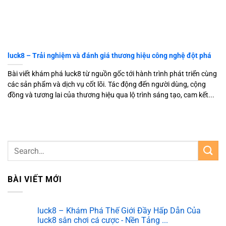
4. Hệ thống khuyến mãi chuyên biệt cho the thao
Luck8 thường xuyên triển khai các gói thưởng riêng dành
cho người chơi the thao như: thưởng nạp đầu thể thao,
hoàn trả theo doanh thu cược, thưởng doanh thu tuần,
luck8 – Trải nghiệm và đánh giá thương hiệu công nghệ đột phá
thưởng trận cầu đinh… Điều này giúp người chơi có thêm
Bài viết khám phá luck8 từ nguồn gốc tới hành trình phát triển cùng
vốn trải nghiệm, giảm áp lực tâm lý khi mới bước vào thế
các sản phẩm và dịch vụ cốt lõi. Tác động đến người dùng, cộng
giới cá cược thể thao.
đồng và tương lai của thương hiệu qua lộ trình sáng tạo, cam kết...
Trên LUCK8.COM, người dùng có thể theo dõi thông tin
khuyến mãi cập nhật tại mục “Khuyến mãi” hoặc banner
hoạt động ngay trên sảnh thể thao. Khi tham gia, hãy đọc
kỹ điều kiện vòng cược (rollover) để tối ưu cách sử dụng
tiền thưởng.
BÀI VIẾT MỚI
Các môn thể thao & thị trường cược tại Luck8
Chuyên mục the thao của Luck8 không chỉ xoay quanh
luck8 – Khám Phá Thế Giới Đầy Hấp Dẫn Của
bóng đá mà còn bao phủ hàng chục bộ môn khác nhau.
luck8 sân chơi cá cược - Nền Tảng ...