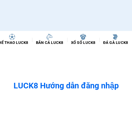
HỂ THAO LUCK8
BẮN CÁ LUCK8
XỔ SỐ LUCK8
ĐÁ GÀ LUCK8
LUCK8 Hướng dẫn đăng nhập